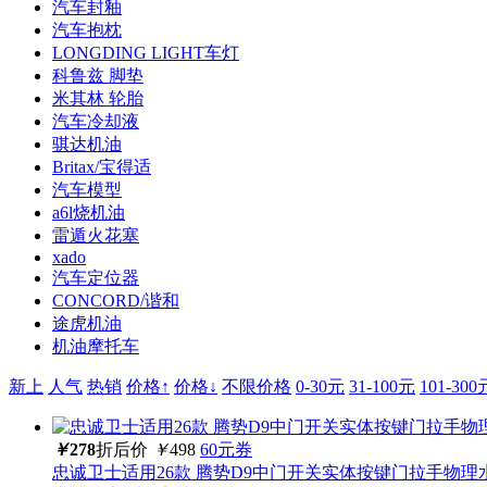
汽车封釉
汽车抱枕
LONGDING LIGHT车灯
科鲁兹 脚垫
米其林 轮胎
汽车冷却液
骐达机油
Britax/宝得适
汽车模型
a6l烧机油
雷遁火花塞
xado
汽车定位器
CONCORD/谐和
途虎机油
机油摩托车
新上
人气
热销
价格↑
价格↓
不限价格
0-30元
31-100元
101-300
￥
278
折后价
￥
498
60元券
忠诚卫士适用26款 腾势D9中门开关实体按键门拉手物理