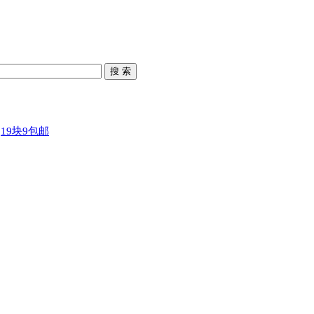
搜 索
19块9包邮