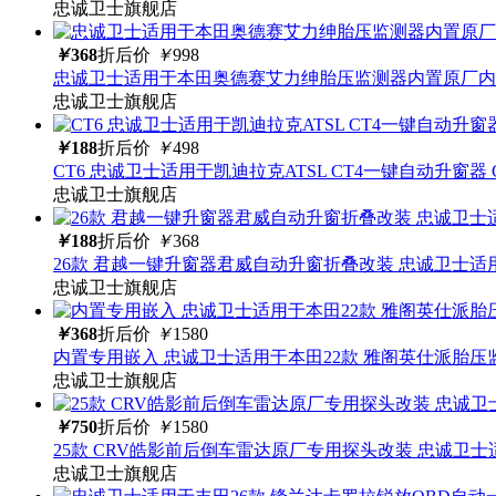
忠诚卫士旗舰店
￥
368
折后价
￥
998
忠诚卫士适用于本田奥德赛艾力绅胎压监测器内置原厂内
忠诚卫士旗舰店
￥
188
折后价
￥
498
CT6 忠诚卫士适用于凯迪拉克ATSL CT4一键自动升窗器 CT5
忠诚卫士旗舰店
￥
188
折后价
￥
368
26款 君越一键升窗器君威自动升窗折叠改装 忠诚卫士适
忠诚卫士旗舰店
￥
368
折后价
￥
1580
内置专用嵌入 忠诚卫士适用于本田22款 雅阁英仕派胎压
忠诚卫士旗舰店
￥
750
折后价
￥
1580
25款 CRV皓影前后倒车雷达原厂专用探头改装 忠诚卫士
忠诚卫士旗舰店