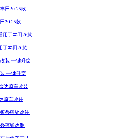
20 25款
用于本田26款
装 一键升窗
雷达原车改装
叠落锁改装