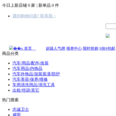
今日上新店铺
0
家
|
新单品
0
件
遇到购物问题? 联系我 >
首页
超级人气榜
领券中心
限时抢购
9块9包邮
商品分类
汽车/用品/配件/改装
汽车用品/内饰品
汽车外饰品/加装装潢/防护
汽车美容/保养/维修
车用清洗用品/清洗工具
出租/培训/其它
热门搜索
忠诚卫士
威固