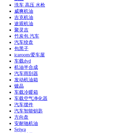
洗车 高压 水枪
威爽机油
吉克机油
途观机油
聚灵吉
竹炭包 汽车
汽车绞盘
包黑子
icaroom/爱车屋
车载dvd
机油半合成
汽车雨刮器
发动机油箱
镀晶
车载冷暖箱
车载空气净化器
汽车摆件
汽车智能钥匙
方向盘
安耐驰机油
Seiwa