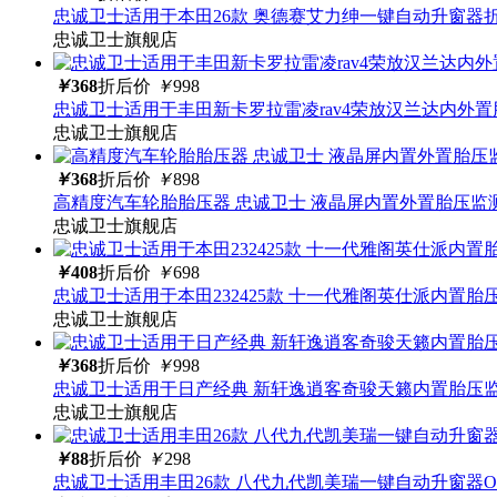
忠诚卫士适用于本田26款 奥德赛艾力绅一键自动升窗器
忠诚卫士旗舰店
￥
368
折后价
￥
998
忠诚卫士适用于丰田新卡罗拉雷凌rav4荣放汉兰达内外
忠诚卫士旗舰店
￥
368
折后价
￥
898
高精度汽车轮胎胎压器 忠诚卫士 液晶屏内置外置胎压监
忠诚卫士旗舰店
￥
408
折后价
￥
698
忠诚卫士适用于本田232425款 十一代雅阁英仕派内置胎
忠诚卫士旗舰店
￥
368
折后价
￥
998
忠诚卫士适用于日产经典 新轩逸逍客奇骏天籁内置胎压
忠诚卫士旗舰店
￥
88
折后价
￥
298
忠诚卫士适用丰田26款 八代九代凯美瑞一键自动升窗器O