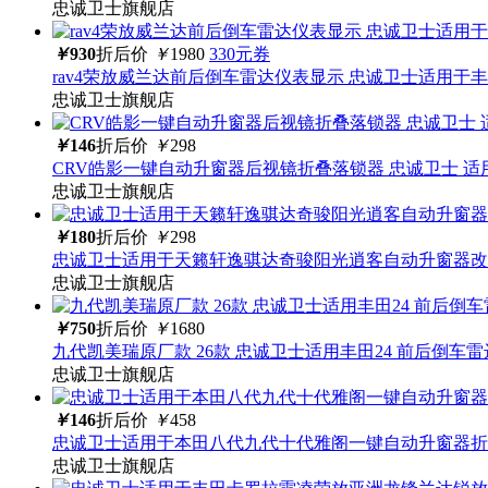
忠诚卫士旗舰店
￥
930
折后价
￥
1980
330元券
rav4荣放威兰达前后倒车雷达仪表显示 忠诚卫士适用于丰田
忠诚卫士旗舰店
￥
146
折后价
￥
298
CRV皓影一键自动升窗器后视镜折叠落锁器 忠诚卫士 适
忠诚卫士旗舰店
￥
180
折后价
￥
298
忠诚卫士适用于天籁轩逸骐达奇骏阳光逍客自动升窗器改
忠诚卫士旗舰店
￥
750
折后价
￥
1680
九代凯美瑞原厂款 26款 忠诚卫士适用丰田24 前后倒车
忠诚卫士旗舰店
￥
146
折后价
￥
458
忠诚卫士适用于本田八代九代十代雅阁一键自动升窗器折
忠诚卫士旗舰店