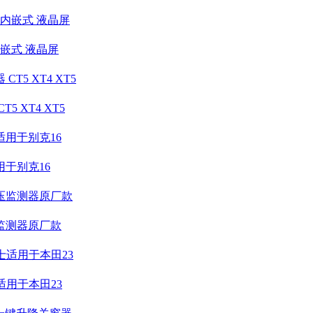
嵌式 液晶屏
 XT4 XT5
用于别克16
监测器原厂款
适用于本田23