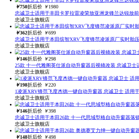
￥
750
折后价
￥
1980
忠诚卫士适用于丰田卡罗拉雷凌荣放亚洲龙锋兰达锐放前
忠诚卫士旗舰店
￥
362
折后价
￥
699
忠诚卫士适用于本田缤智XRV飞度锋范凌派原厂实时胎
忠诚卫士旗舰店
￥
146
折后价
￥
298
25款 十一代雅阁英仕派自动升窗器后视镜改装 忠诚卫士
忠诚卫士旗舰店
￥
198
折后价
￥
220
1凌派XRV锋范飞度杰德一键自动升窗器 忠诚卫士 适用
忠诚卫士旗舰店
￥
146
折后价
￥
398
忠诚卫士适用于本田26款 十一代思域型格自动升窗器落
忠诚卫士旗舰店
￥
148
折后价
￥
498