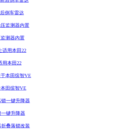
后倒车雷达
压监测器内置
适用本田22
于本田缤智VE
锁一键升降器