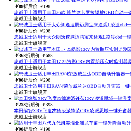
￥
88
折后价
￥
198
忠诚卫士适用于丰田26款 锋兰达卡罗拉锐放OBD自动一
忠诚卫士旗舰店
￥
88
折后价
￥
298
忠诚卫士适用于大众朗逸速腾迈腾宝来途观L凌渡obd一
忠诚卫士旗舰店
￥
368
折后价
￥
688
忠诚卫士适用于本田17 25皓影CRV内置胎压实时监测器
忠诚卫士旗舰店
￥
88
折后价
￥
298
忠诚卫士适用丰田RAV4荣放威兰达OBD自动升窗器一
忠诚卫士旗舰店
￥
258
折后价
￥
398
本田缤智XRV飞度杰德凌派锋范CRV凌派思域一键升窗器
忠诚卫士旗舰店
￥
98
折后价
￥
198