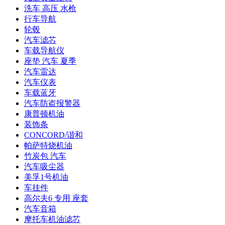
洗车 高压 水枪
行车导航
轮毂
汽车滤芯
车载导航仪
座垫 汽车 夏季
汽车雷达
汽车仪表
车载蓝牙
汽车防盗报警器
康普顿机油
装饰条
CONCORD/谐和
帕萨特烧机油
竹炭包 汽车
汽车吸尘器
美孚1号机油
车挂件
高尔夫6 专用 座套
汽车音箱
摩托车机油滤芯