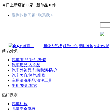
今日上新店铺
0
家
|
新单品
0
件
遇到购物问题? 联系我 >
首页
超级人气榜
领券中心
限时抢购
9块9包邮
商品分类
汽车/用品/配件/改装
汽车用品/内饰品
汽车外饰品/加装装潢/防护
汽车美容/保养/维修
车用清洗用品/清洗工具
出租/培训/其它
热门搜索
汽车功放
儿童安全座椅