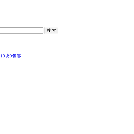
搜 索
19块9包邮