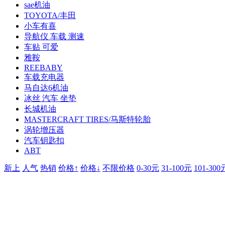
sae机油
TOYOTA/丰田
小车有喜
导航仪 车载 测速
车贴 可爱
雅鞍
REEBABY
车载充电器
马自达6机油
冰丝 汽车 坐垫
长城机油
MASTERCRAFT TIRES/马斯特轮胎
涡轮增压器
汽车钥匙扣
ABT
新上
人气
热销
价格↑
价格↓
不限价格
0-30元
31-100元
101-300