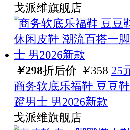
戈派维旗舰店
￥
298
折后价
￥
358
25
商务软底乐福鞋 豆豆鞋
蹬男士 男2026新款
戈派维旗舰店