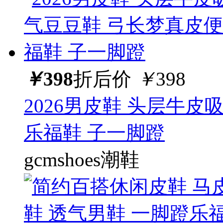
￥
398
折后价
￥
398
2026男皮鞋 头层牛
乐福鞋 子一脚蹬
gcmshoes潮鞋