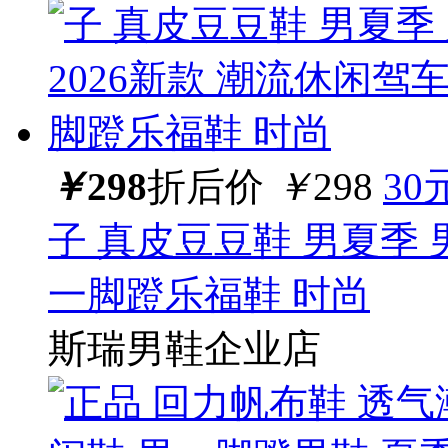
￥
298
折后价
￥
298
30
子 真皮豆豆鞋 男夏季 
一脚蹬乐福鞋 时尚
斯瑞男鞋企业店