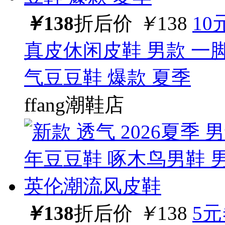
￥
138
折后价
￥
138
10
真皮休闲皮鞋 男款 一脚
气豆豆鞋 爆款 夏季
ffang潮鞋店
￥
138
折后价
￥
138
5