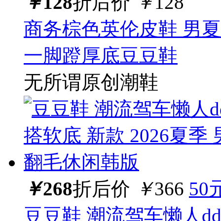
￥
128
折后价
￥
128
商务棕色英伦皮鞋 男夏
一脚蹬厚底豆豆鞋
无所谓原创潮鞋
￥
268
折后价
￥
366
50
豆豆鞋 潮流驾车懒人dd