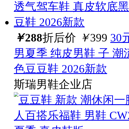
￥
288
折后价
￥
399
30
男夏季 纯皮男鞋 子 
色豆豆鞋 2026新款
斯瑞男鞋企业店