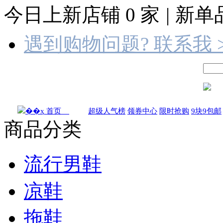
今日上新店铺
0
家
|
新单
遇到购物问题? 联系我 
首页
超级人气榜
领券中心
限时抢购
9块9包邮
商品分类
流行男鞋
凉鞋
拖鞋