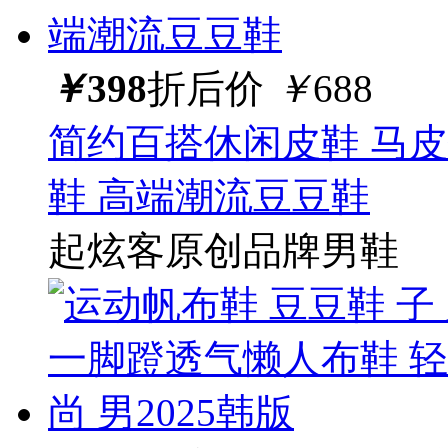
￥
398
折后价
￥
688
简约百搭休闲皮鞋 马皮
鞋 高端潮流豆豆鞋
起炫客原创品牌男鞋