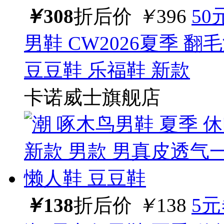
￥
308
折后价
￥
396
50
男鞋 CW2026夏季 
豆豆鞋 乐福鞋 新款
卡诺威士旗舰店
￥
138
折后价
￥
138
5