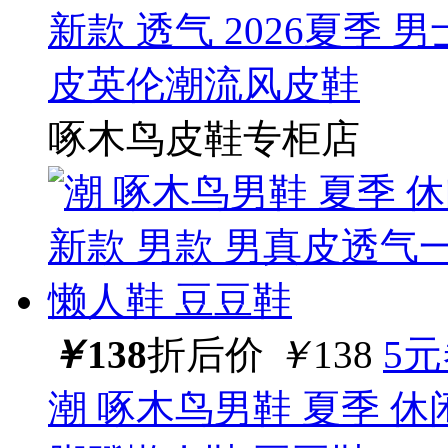
新款 透气 2026夏季 
皮英伦潮流风皮鞋
啄木鸟皮鞋专柜店
￥
138
折后价
￥
138
5
潮 啄木鸟男鞋 夏季 休