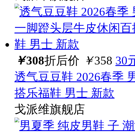
￥
308
折后价
￥
358
30
透气豆豆鞋 2026春季
搭乐福鞋 男士 新款
戈派维旗舰店