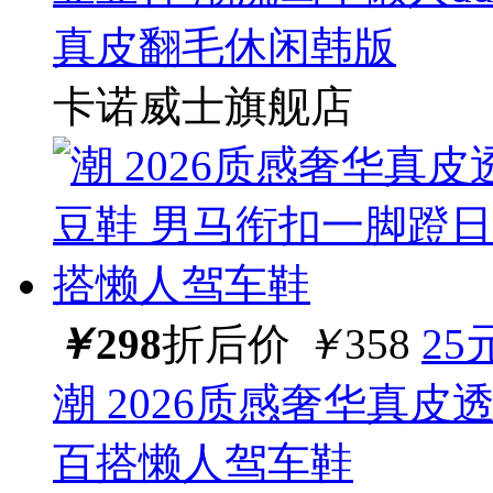
真皮翻毛休闲韩版
卡诺威士旗舰店
￥
298
折后价
￥
358
25
潮 2026质感奢华真
百搭懒人驾车鞋