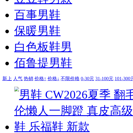
百事男鞋
保暖男鞋
白色板鞋男
佰鲁提男鞋
新上
人气
热销
价格↑
价格↓
不限价格
0-30元
31-100元
101-300