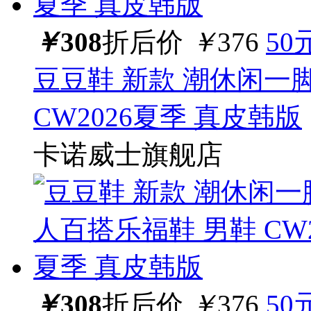
￥
308
折后价
￥
376
50
豆豆鞋 新款 潮休闲一
CW2026夏季 真皮韩版
卡诺威士旗舰店
￥
308
折后价
￥
376
50