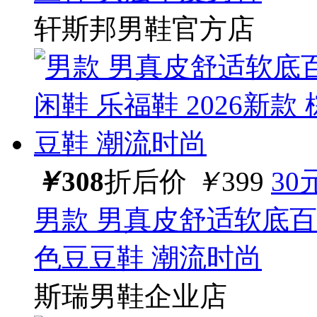
轩斯邦男鞋官方店
￥
308
折后价
￥
399
30
男款 男真皮舒适软底百搭
色豆豆鞋 潮流时尚
斯瑞男鞋企业店