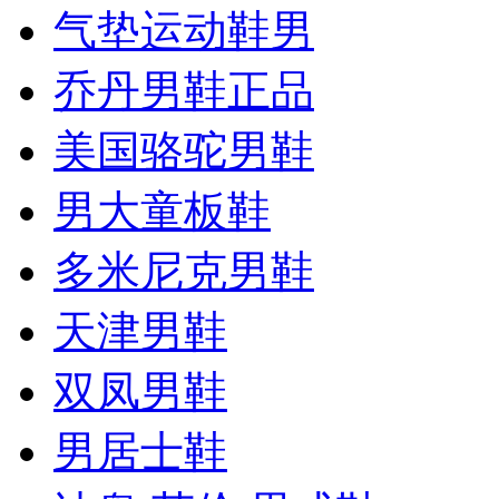
气垫运动鞋男
乔丹男鞋正品
美国骆驼男鞋
男大童板鞋
多米尼克男鞋
天津男鞋
双凤男鞋
男居士鞋