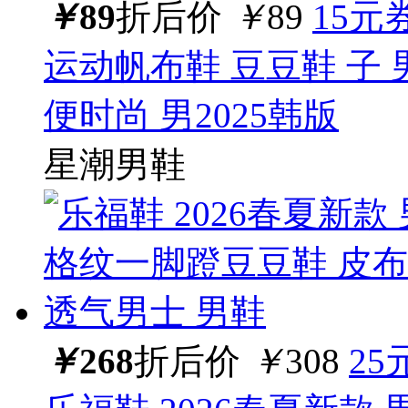
￥
89
折后价
￥
89
15元
运动帆布鞋 豆豆鞋 子
便时尚 男2025韩版
星潮男鞋
￥
268
折后价
￥
308
25