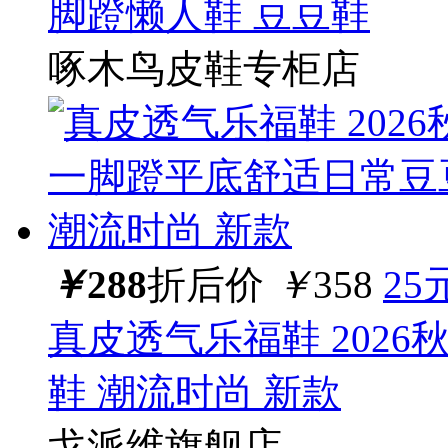
脚蹬懒人鞋 豆豆鞋
啄木鸟皮鞋专柜店
￥
288
折后价
￥
358
25
真皮透气乐福鞋 202
鞋 潮流时尚 新款
戈派维旗舰店