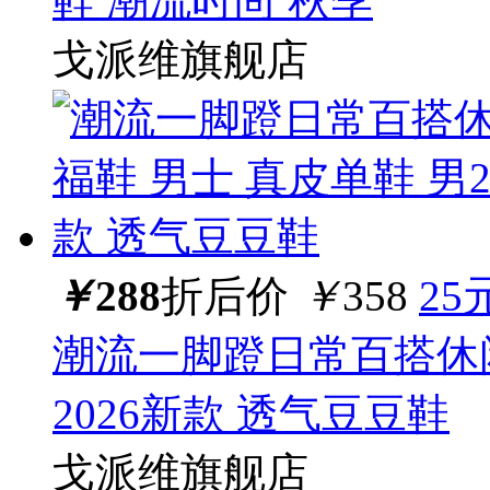
鞋 潮流时尚 秋季
戈派维旗舰店
￥
288
折后价
￥
358
25
潮流一脚蹬日常百搭休闲
2026新款 透气豆豆鞋
戈派维旗舰店