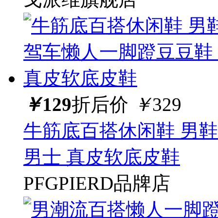
￥
129
折后价
￥
329
牛筋底百搭休闲鞋 男
男士 真皮软底皮鞋
PFGPIERD品牌店