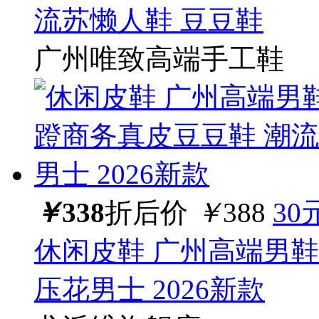
流苏懒人鞋 豆豆鞋
广州唯致高端手工鞋
￥
338
折后价
￥
388
30
休闲皮鞋 广州高端男鞋
压花男士 2026新款