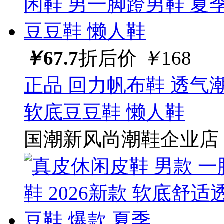
￥
67.7
折后价
￥
168
正品 回力帆布鞋 透气
软底豆豆鞋 懒人鞋
国潮新风尚潮鞋企业店