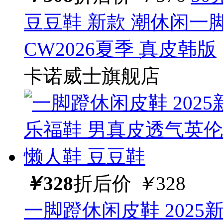
豆豆鞋 新款 潮休闲一
CW2026夏季 真皮韩版
卡诺威士旗舰店
￥
328
折后价
￥
328
一脚蹬休闲皮鞋 2025