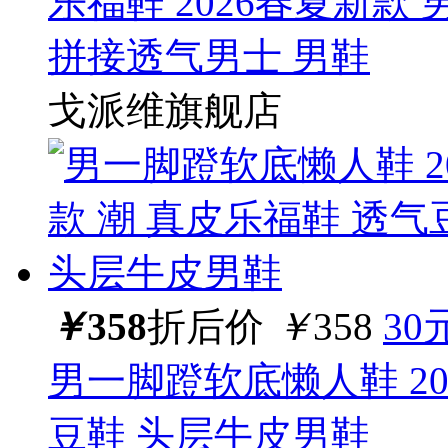
乐福鞋 2026春夏新款
拼接透气男士 男鞋
戈派维旗舰店
￥
358
折后价
￥
358
30
男一脚蹬软底懒人鞋 20
豆鞋 头层牛皮男鞋