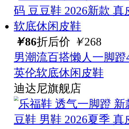
￥
86
折后价
￥
268
男潮流百搭懒人一脚蹬45
英伦软底休闲皮鞋
迪达尼旗舰店