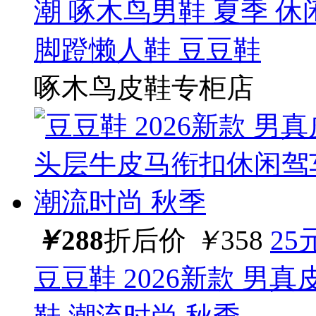
潮 啄木鸟男鞋 夏季 休
脚蹬懒人鞋 豆豆鞋
啄木鸟皮鞋专柜店
￥
288
折后价
￥
358
25
豆豆鞋 2026新款 