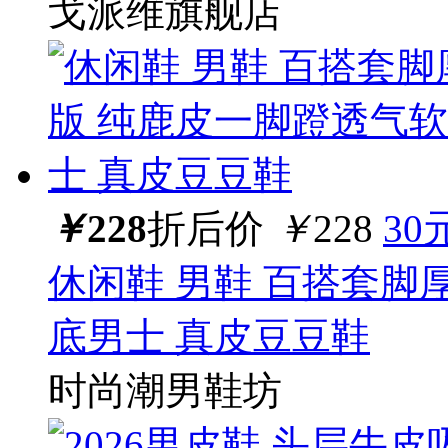
戈派维旗舰店
￥
228
折后价
￥
228
30
休闲鞋 男鞋 百搭套脚
底男士 真皮豆豆鞋
时尚潮男鞋坊