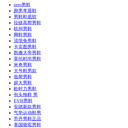
zero男鞋
跑男李晨鞋
男鞋鞋底软
拉链高帮男鞋
杭州男鞋
网鞋男鞋
流氓兔男鞋
卡宾图男鞋
凯撒大帝男鞋
英伦时尚男鞋
米奇男鞋
大号鞋男款
低帮男鞋
超大男鞋
欧时力男鞋
包头拖鞋 男
EVH男鞋
安踏新款男鞋
气垫运动鞋男
乔丹男鞋正品
美国骆驼男鞋