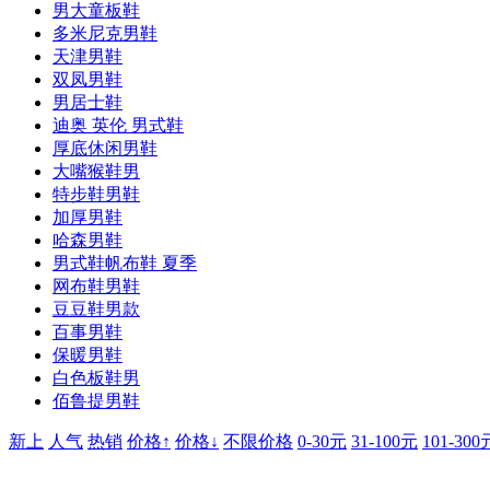
男大童板鞋
多米尼克男鞋
天津男鞋
双凤男鞋
男居士鞋
迪奥 英伦 男式鞋
厚底休闲男鞋
大嘴猴鞋男
特步鞋男鞋
加厚男鞋
哈森男鞋
男式鞋帆布鞋 夏季
网布鞋男鞋
豆豆鞋男款
百事男鞋
保暖男鞋
白色板鞋男
佰鲁提男鞋
新上
人气
热销
价格↑
价格↓
不限价格
0-30元
31-100元
101-300