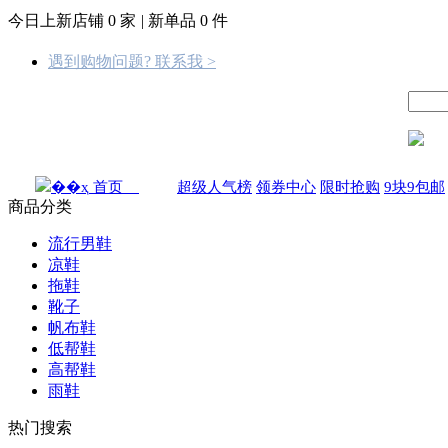
今日上新店铺
0
家
|
新单品
0
件
遇到购物问题? 联系我 >
首页
超级人气榜
领券中心
限时抢购
9块9包邮
商品分类
流行男鞋
凉鞋
拖鞋
靴子
帆布鞋
低帮鞋
高帮鞋
雨鞋
热门搜索