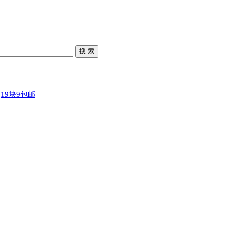
搜 索
19块9包邮