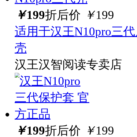
￥
199
折后价
￥
199
适用于汉王N10pro三代
壳
汉王汉智阅读专卖店
￥
199
折后价
￥
199