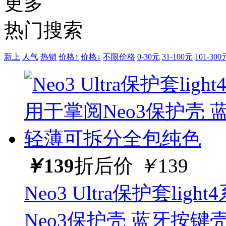
更多
热门搜索
新上
人气
热销
价格↑
价格↓
不限价格
0-30元
31-100元
101-300
￥
139
折后价
￥
139
Neo3 Ultra保护套l
Neo3保护壳 蓝牙按键壳