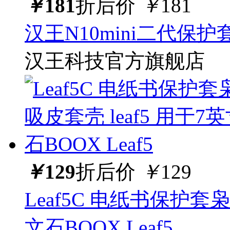
￥
181
折后价
￥
181
汉王N10mini二代保护
汉王科技官方旗舰店
￥
129
折后价
￥
129
Leaf5C 电纸书保护套枭
文石BOOX Leaf5