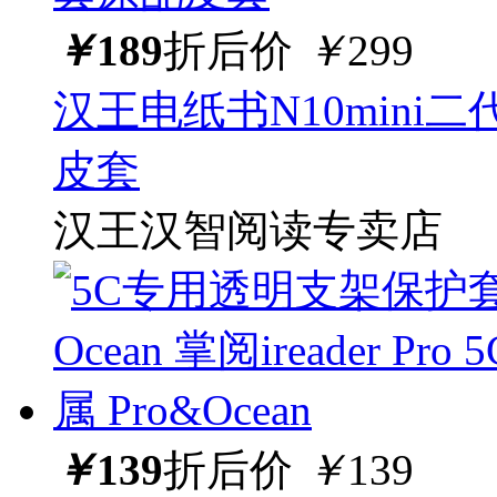
￥
189
折后价
￥
299
汉王电纸书N10mini
皮套
汉王汉智阅读专卖店
￥
139
折后价
￥
139