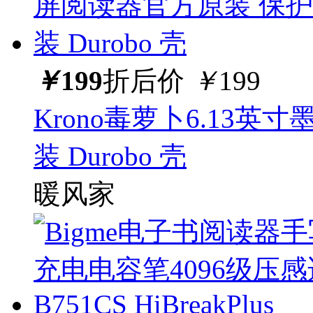
￥
199
折后价
￥
199
Krono毒萝卜6.13
装 Durobo 壳
暖风家