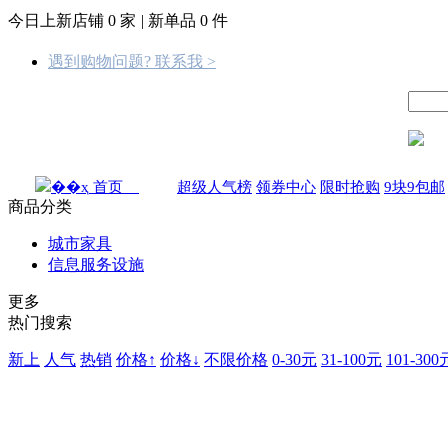
今日上新店铺
0
家
|
新单品
0
件
遇到购物问题? 联系我 >
首页
超级人气榜
领券中心
限时抢购
9块9包邮
商品分类
城市家具
信息服务设施
更多
热门搜索
新上
人气
热销
价格↑
价格↓
不限价格
0-30元
31-100元
101-300