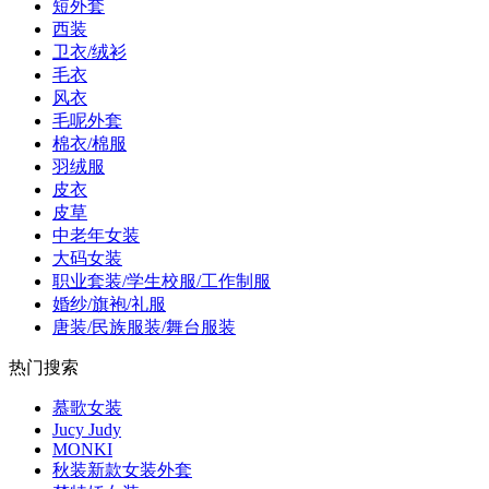
短外套
西装
卫衣/绒衫
毛衣
风衣
毛呢外套
棉衣/棉服
羽绒服
皮衣
皮草
中老年女装
大码女装
职业套装/学生校服/工作制服
婚纱/旗袍/礼服
唐装/民族服装/舞台服装
热门搜索
慕歌女装
Jucy Judy
MONKI
秋装新款女装外套