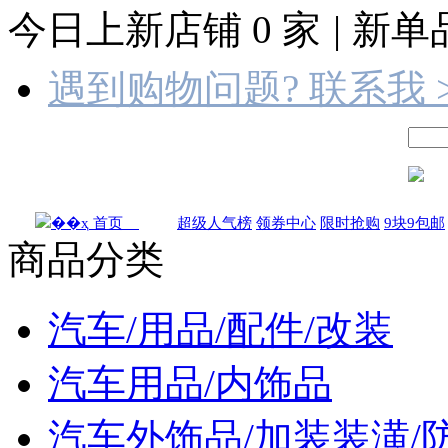
今日上新店铺
0
家
|
新单
遇到购物问题? 联系我 
首页
超级人气榜
领券中心
限时抢购
9块9包邮
商品分类
汽车/用品/配件/改装
汽车用品/内饰品
汽车外饰品/加装装潢/