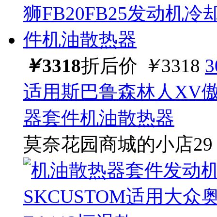
￥
3318
折后价
￥
3318
适用斯巴鲁森林人XV傲虎
器套件机油散热器
莫奈花园商城的小店29