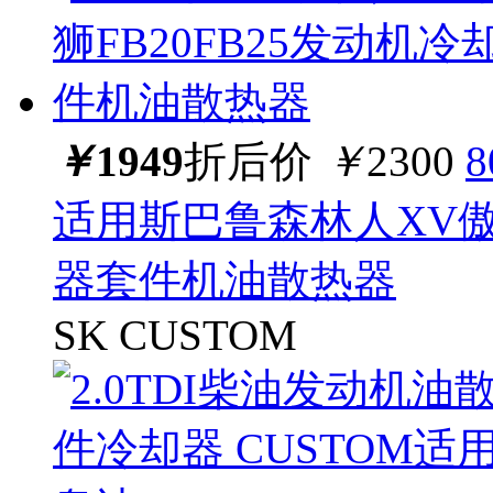
￥
1949
折后价
￥
2300
适用斯巴鲁森林人XV傲虎
器套件机油散热器
SK CUSTOM