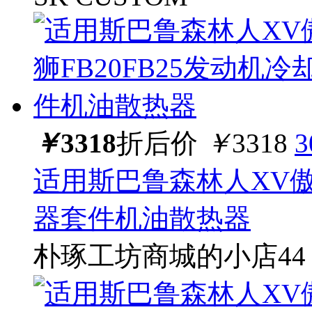
￥
3318
折后价
￥
3318
适用斯巴鲁森林人XV傲虎
器套件机油散热器
朴琢工坊商城的小店44