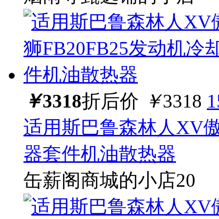
￥
3318
折后价
￥
3318
适用斯巴鲁森林人XV傲虎
器套件机油散热器
缶薪阁商城的小店20