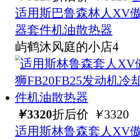
适用斯巴鲁森林人XV傲虎
器套件机油散热器
屿鹤沐风庭的小店4
￥
3320
折后价
￥
3320
适用斯林鲁森套人XV傲虎