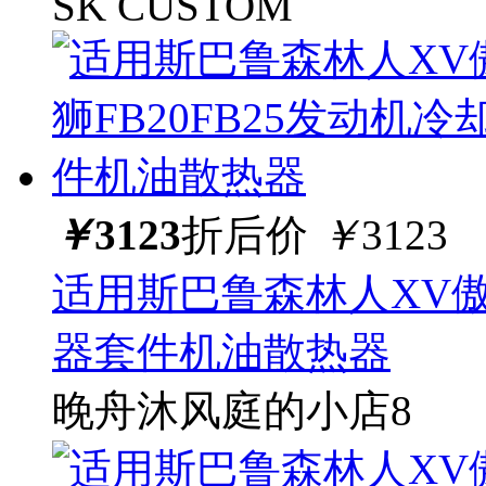
SK CUSTOM
￥
3123
折后价
￥
3123
适用斯巴鲁森林人XV傲虎
器套件机油散热器
晚舟沐风庭的小店8