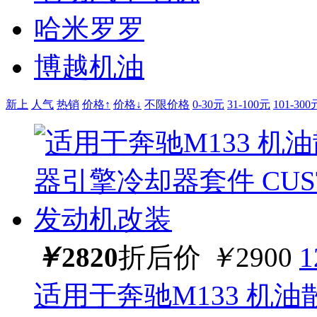
哈米罗罗
博越机油
新上
人气
热销
价格↑
价格↓
不限价格
0-30元
31-100元
101-300
￥
2820
折后价
￥
2900
适用于奔驰M133 机