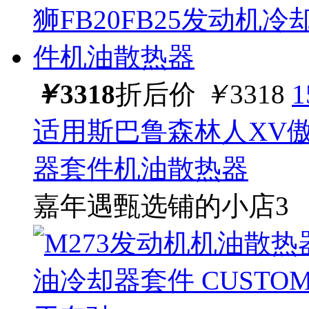
￥
3318
折后价
￥
3318
适用斯巴鲁森林人XV傲虎
器套件机油散热器
嘉年遇甄选铺的小店3